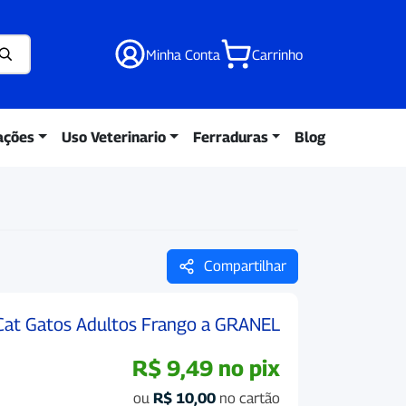
Minha Conta
Carrinho
ações
Uso Veterinario
Ferraduras
Blog
Compartilhar
 Cat Gatos Adultos Frango a GRANEL
R$
9,49
no pix
ou
R$
10,00
no cartão