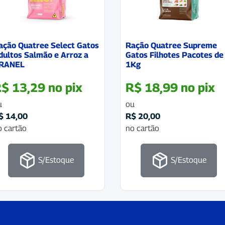
ação Quatree Select Gatos
Ração Quatree Supreme
dultos Salmão e Arroz a
Gatos Filhotes Pacotes de
RANEL
1Kg
R$
13,29
no pix
R$
18,99
no pix
u
ou
$
14,00
R$
20,00
o cartão
no cartão
S/Estoque
S/Estoque