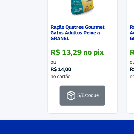
Ração Quatree Gourmet
R
Gatos Adultos Peixe a
A
GRANEL
G
R$
13,29
no pix
ou
o
R$
14,00
R
no cartão
n
S/Estoque