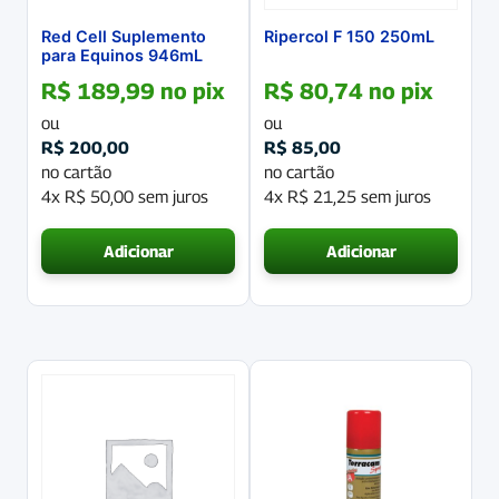
Red Cell Suplemento
Ripercol F 150 250mL
para Equinos 946mL
R$
189,99
no pix
R$
80,74
no pix
ou
ou
R$
200,00
R$
85,00
no cartão
no cartão
4x
R$
50,00
sem juros
4x
R$
21,25
sem juros
Adicionar
Adicionar