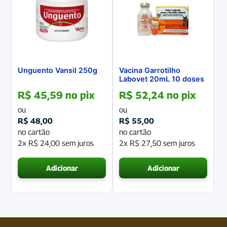
Unguento Vansil 250g
Vacina Garrotilho
Labovet 20mL 10 doses
R$
45,59
no pix
R$
52,24
no pix
ou
ou
R$
48,00
R$
55,00
no cartão
no cartão
2x
R$
24,00
sem juros
2x
R$
27,50
sem juros
Adicionar
Adicionar