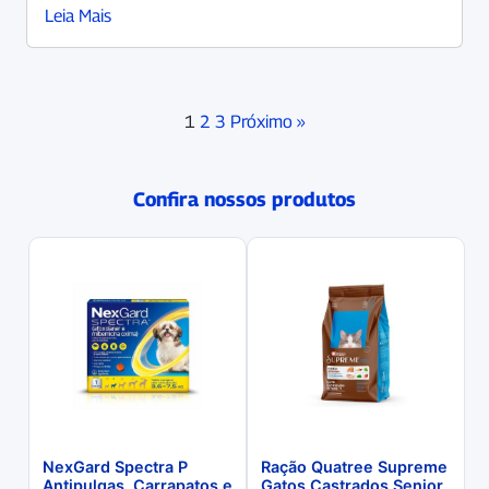
Leia Mais
1
2
3
Próximo »
Confira nossos produtos
NexGard Spectra P
Ração Quatree Supreme
Antipulgas, Carrapatos e
Gatos Castrados Senior