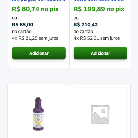
Vermífugo para Cães
+7 10.1 Kg
R$
80,74
no pix
R$
199,89
no pix
3,6Kg a 7,5Kg Caixa com
1 Comprimido
ou
ou
R$
85,00
R$
210,42
no cartão
no cartão
4x
R$
21,25
sem juros
4x
R$
52,61
sem juros
Adicionar
Adicionar