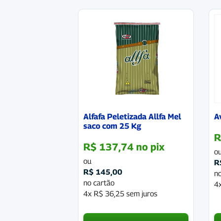
Alfafa Peletizada Allfa Mel
A
saco com 25 Kg
R
R$
137,74
no pix
o
ou
R
R$
145,00
no
no cartão
4
4x
R$
36,25
sem juros