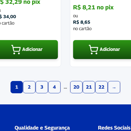
$
32,29
no pix
R$
8,21
no pix
u
ou
$
34,00
R$
8,65
 cartão
no cartão
Adicionar
Adicionar
1
2
3
4
…
20
21
22
→
Qualidade e Segurança
Redes Sociais