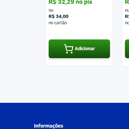
R$
32,29
no pix
R
ou
o
R$
34,00
R
no cartão
no
Adicionar
Informações