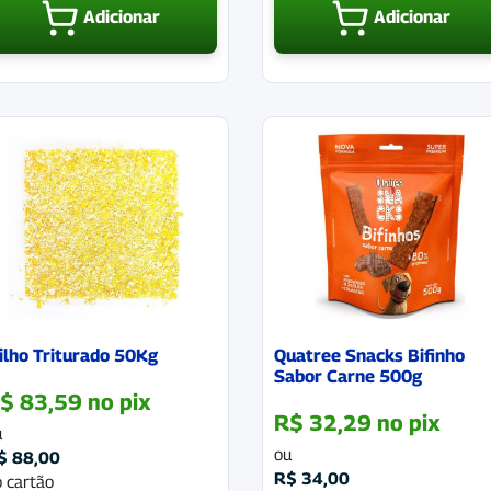
Adicionar
Adicionar
ilho Triturado 50Kg
Quatree Snacks Bifinho
Sabor Carne 500g
$
83,59
no pix
R$
32,29
no pix
u
ou
$
88,00
R$
34,00
 cartão