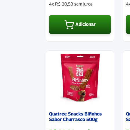
4x
R$
20,53
sem juros
4
Adicionar
Quatree Snacks Bifinhos
Q
Sabor Churrasco 500g
S