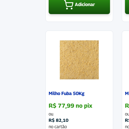
Adicionar
Milho Fuba 50Kg
M
R$
77,99
no pix
R
ou
o
R$
82,10
R
no cartão
no