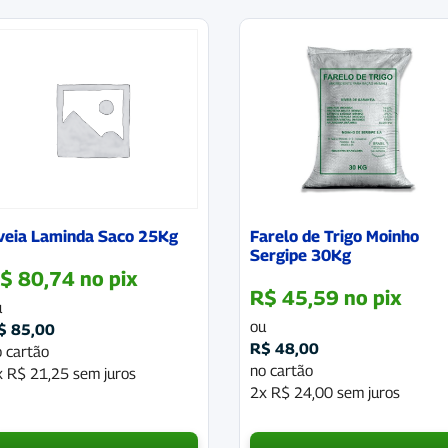
veia Laminda Saco 25Kg
Farelo de Trigo Moinho
Sergipe 30Kg
$
80,74
no pix
R$
45,59
no pix
u
ou
$
85,00
R$
48,00
 cartão
no cartão
x
R$
21,25
sem juros
2x
R$
24,00
sem juros