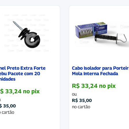
nel Preto Extra Forte
Cabo Isolador para Portei
ebu Pacote com 20
Mola Interna Fechada
nidades
R$
33,24
no pix
$
33,24
no pix
ou
u
R$
35,00
$
35,00
no cartão
 cartão