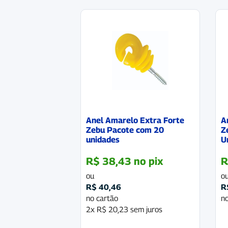
Anel Amarelo Extra Forte
A
Zebu Pacote com 20
Z
unidades
U
R$
38,43
no pix
R
ou
o
R$
40,46
R
no cartão
no
2x
R$
20,23
sem juros