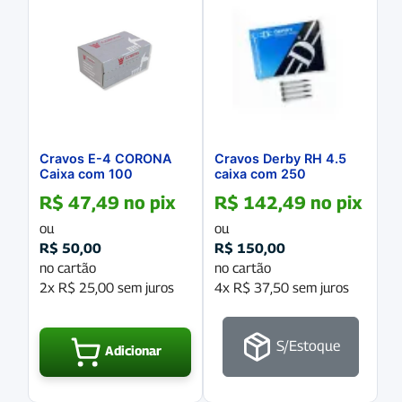
Cravos E-4 CORONA
Cravos Derby RH 4.5
Caixa com 100
caixa com 250
Unidades
unidades
R$
47,49
no pix
R$
142,49
no pix
ou
ou
R$
50,00
R$
150,00
no cartão
no cartão
2x
R$
25,00
sem juros
4x
R$
37,50
sem juros
S/Estoque
Adicionar