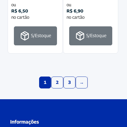
ou
ou
R$
6,50
R$
6,90
no cartão
no cartão
S/Estoque
S/Estoque
1
2
3
→
Informações