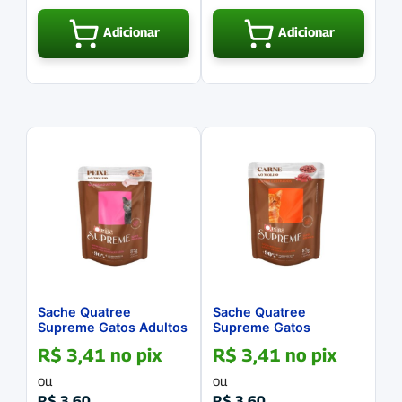
Adicionar
Adicionar
Sache Quatree
Sache Quatree
Supreme Gatos Adultos
Supreme Gatos
Sabor Peixe 85g
Castrados Sabor Carne
R$
3,41
no pix
R$
3,41
no pix
100g
ou
ou
R$
3,60
R$
3,60