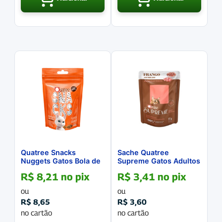
Quatree Snacks
Sache Quatree
Nuggets Gatos Bola de
Supreme Gatos Adultos
Pelo Salmão 60g
Sabor Frango 85g
R$
8,21
no pix
R$
3,41
no pix
ou
ou
R$
8,65
R$
3,60
no cartão
no cartão