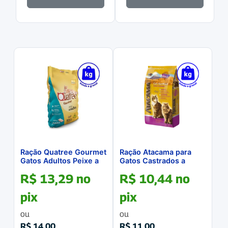
Ração Quatree Gourmet
Ração Atacama para
Gatos Adultos Peixe a
Gatos Castrados a
GRANEL
GRANEL
R$
13,29
no
R$
10,44
no
pix
pix
ou
ou
R$
14,00
R$
11,00