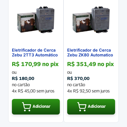
Eletrificador de Cerca
Eletrificador de Cerca
Zebu 2TT3 Automático
Zebu ZK80 Automatico
Bivolt 1,3 Joules
Bivolt 3,9 Joules
R$
170,99
no pix
R$
351,49
no pix
ou
ou
R$
180,00
R$
370,00
no cartão
no cartão
4x
R$
45,00
sem juros
4x
R$
92,50
sem juros
Adicionar
Adicionar