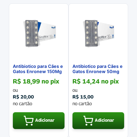
Antibiotico para Cães e
Antibiotico para Cães e
Gatos Enronew 150Mg
Gatos Enronew 50mg
Blister com 10
Blister com 10
R$
18,99
no pix
R$
14,24
no pix
Comprimidos
Comprimidos
ou
ou
R$
20,00
R$
15,00
no cartão
no cartão
Adicionar
Adicionar