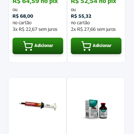
R$
64,59
no pix
R$
52,54
no pix
ou
ou
R$
68,00
R$
55,32
no cartão
no cartão
3x
R$
22,67
sem juros
2x
R$
27,66
sem juros
Adicionar
Adicionar