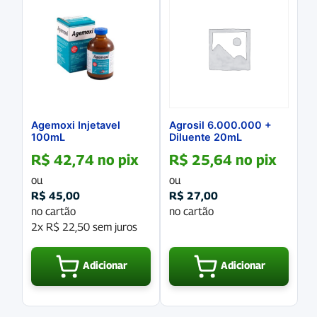
Agemoxi Injetavel
Agrosil 6.000.000 +
100mL
Diluente 20mL
R$
42,74
no pix
R$
25,64
no pix
ou
ou
R$
45,00
R$
27,00
no cartão
no cartão
2x
R$
22,50
sem juros
Adicionar
Adicionar