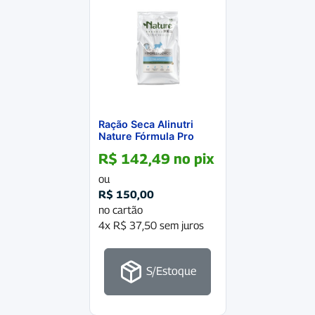
Ração Seca Alinutri
Nature Fórmula Pro
Hipoalergênico para
R$
142,49
no pix
Cães Adultos Pacote
2Kg
ou
R$
150,00
no cartão
4x
R$
37,50
sem juros
S/Estoque