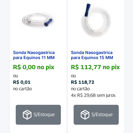
Sonda Nasogastrica
Sonda Nasogastrica
para Equinos 11 MM
para Equinos 15 MM
R$
0,00
no pix
R$
112,77
no pix
ou
ou
R$
0,01
R$
118,72
no cartão
no cartão
4x
R$
29,68
sem juros
S/Estoque
S/Estoque