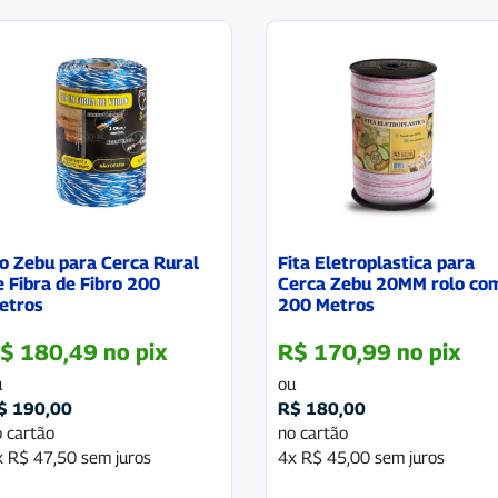
io Zebu para Cerca Rural
Fita Eletroplastica para
e Fibra de Fibro 200
Cerca Zebu 20MM rolo co
etros
200 Metros
$
180,49
no pix
R$
170,99
no pix
u
ou
$
190,00
R$
180,00
 cartão
no cartão
x
R$
47,50
sem juros
4x
R$
45,00
sem juros