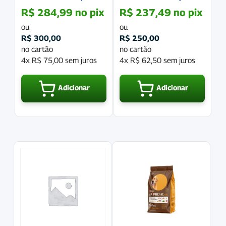
Pequenas Frango &
Medias e Grandes 20Kg
R$
284,99
no pix
R$
237,49
no pix
Arroz 20Kg
ou
ou
R$
300,00
R$
250,00
no cartão
no cartão
4x
R$
75,00
sem juros
4x
R$
62,50
sem juros
Adicionar
Adicionar