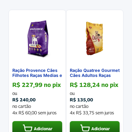
Ração Provence Cães
Ração Quatree Gourmet
Filhotes Raças Medias e
Cães Adultos Raças
Grandes 20Kg
Pequenas 10,1Kg
R$
227,99
no pix
R$
128,24
no pix
ou
ou
R$
240,00
R$
135,00
no cartão
no cartão
4x
R$
60,00
sem juros
4x
R$
33,75
sem juros
Adicionar
Adicionar