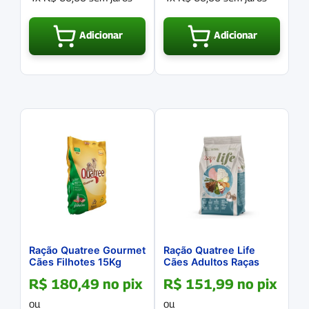
Adicionar
Adicionar
Ração Quatree Gourmet
Ração Quatree Life
Cães Filhotes 15Kg
Cães Adultos Raças
Pequenas Frango &
R$
180,49
no pix
R$
151,99
no pix
Arroz 10.1Kg
ou
ou