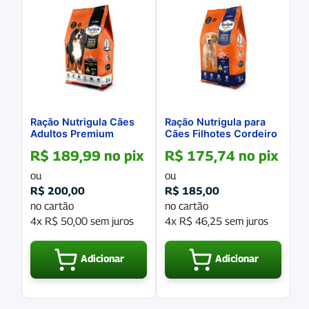
Ração Nutrigula Cães
Ração Nutrigula para
Adultos Premium
Cães Filhotes Cordeiro
Especial Cordeiro e
15 Kg
R$
189,99
no pix
R$
175,74
no pix
Açai 20Kg
ou
ou
R$
200,00
R$
185,00
no cartão
no cartão
4x
R$
50,00
sem juros
4x
R$
46,25
sem juros
Adicionar
Adicionar