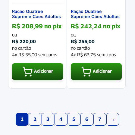
Racao Quatree
Ração Quatree
Supreme Caes Adultos
Supreme Cães Adultos
Light Castrado Racas
Raças Medias e
R$
208,99
no pix
R$
242,24
no pix
Pequenas 10.1 Kg
Grandes 15Kg
ou
ou
R$
220,00
R$
255,00
no cartão
no cartão
4x
R$
55,00
sem juros
4x
R$
63,75
sem juros
Adicionar
Adicionar
1
2
3
4
5
6
7
→