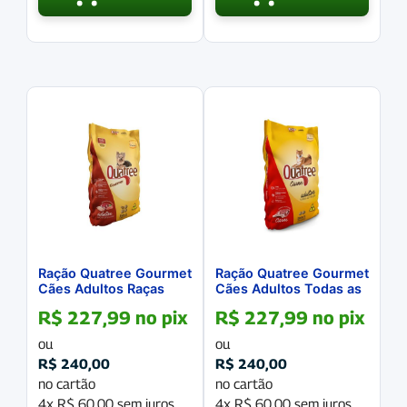
Ração Quatree Gourmet
Ração Quatree Gourmet
Cães Adultos Raças
Cães Adultos Todas as
Pequenas Mix de
Raças Sabor Carne
R$
227,99
no pix
R$
227,99
no pix
Carnes 20Kg
20Kg
ou
ou
R$
240,00
R$
240,00
no cartão
no cartão
4x
R$
60,00
sem juros
4x
R$
60,00
sem juros