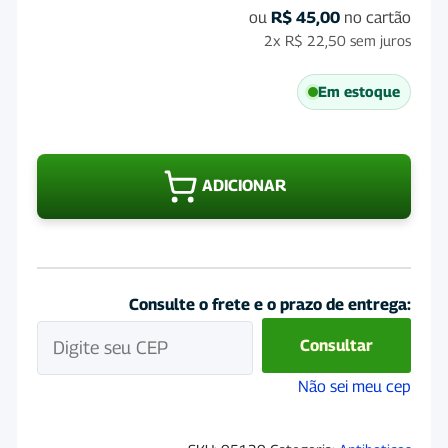
ou
R$
45,00
no cartão
2x
R$
22,50
sem juros
Em estoque
Age
Injet
ADICIONAR
100
quan
Consulte o frete e o prazo de entrega:
Consultar
Não sei meu cep