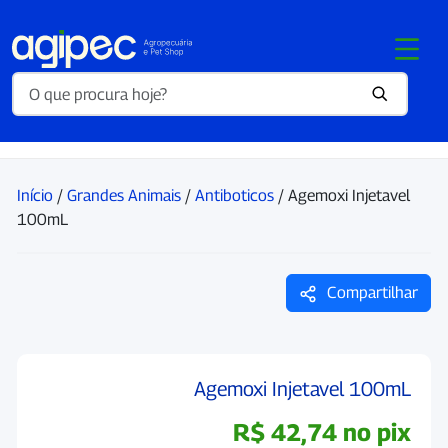
Início
/
Grandes Animais
/
Antiboticos
/ Agemoxi Injetavel
100mL
Compartilhar
Agemoxi Injetavel 100mL
R$
42,74
no pix