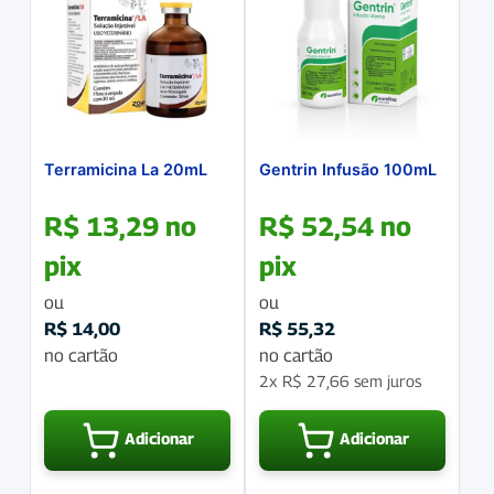
Terramicina La 20mL
Gentrin Infusão 100mL
R$
13,29
no
R$
52,54
no
pix
pix
ou
ou
R$
14,00
R$
55,32
no cartão
no cartão
2x
R$
27,66
sem juros
Adicionar
Adicionar