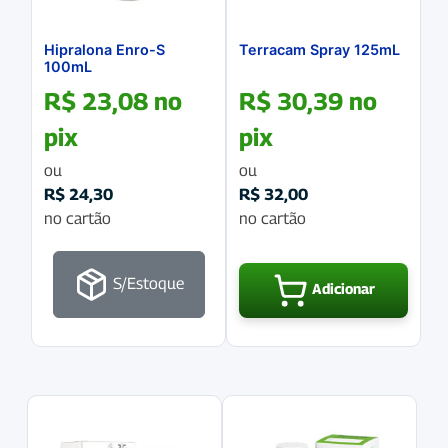
Hipralona Enro-S
Terracam Spray 125mL
100mL
R$
23,08
no
R$
30,39
no
pix
pix
ou
ou
R$
24,30
R$
32,00
no cartão
no cartão
S/Estoque
Adicionar