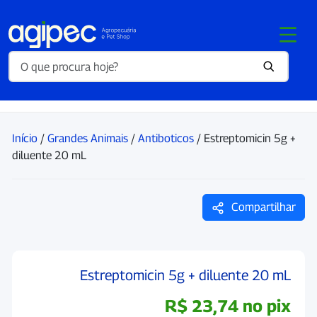
Início
/
Grandes Animais
/
Antiboticos
/ Estreptomicin 5g +
diluente 20 mL
Compartilhar
Estreptomicin 5g + diluente 20 mL
R$
23,74
no pix