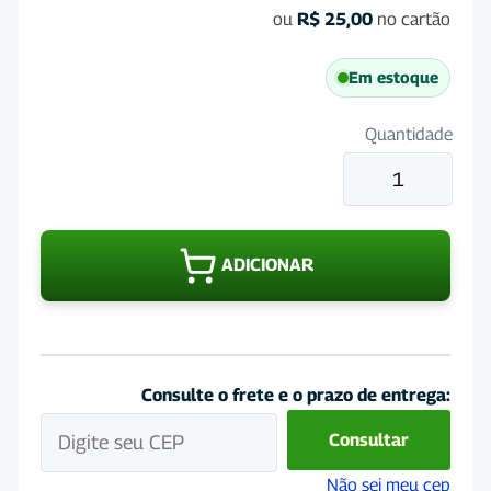
ou
R$
25,00
no cartão
Em estoque
Quantidade
Estreptomicin
5g
+
diluente
ADICIONAR
20
mL
quantidade
Consulte o frete e o prazo de entrega:
Consultar
Não sei meu cep