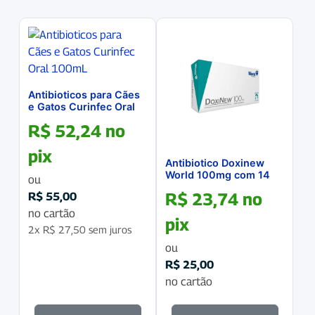
Antibioticos para Cães
e Gatos Curinfec Oral
100mL
R$
52,24
no
pix
Antibiotico Doxinew
World 100mg com 14
ou
comprimidos
R$
23,74
no
R$
55,00
no cartão
pix
2x
R$
27,50
sem juros
ou
R$
25,00
no cartão