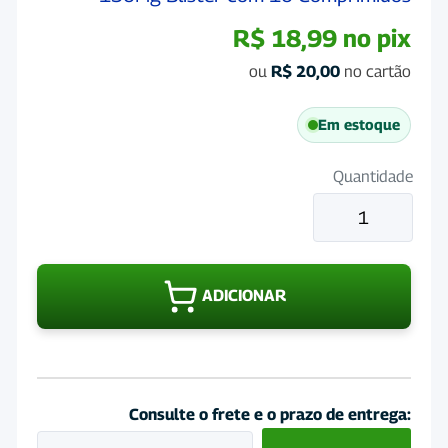
R$
18,99
no pix
ou
R$
20,00
no cartão
Em estoque
Quantidade
Antibiotico
para
Cães
e
ADICIONAR
Gatos
Enronew
150Mg
Blister
com
Consulte o frete e o prazo de entrega:
10
Comprimidos