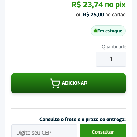
R$
23,74
no pix
ou
R$
25,00
no cartão
Em estoque
Quantidade
Cefa
Sid
Blister
110mg
ADICIONAR
com
5
Comprimidos
quantidade
Consulte o frete e o prazo de entrega:
Consultar