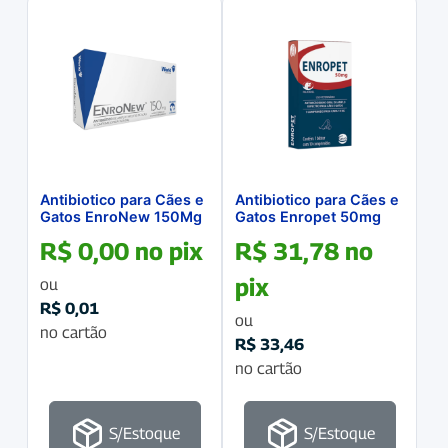
Antibiotico para Cães e
Antibiotico para Cães e
Gatos EnroNew 150Mg
Gatos Enropet 50mg
com 10 Comprimidos
com 10 comprimidos
R$
0,00
no pix
R$
31,78
no
pix
ou
R$
0,01
ou
no cartão
R$
33,46
no cartão
S/Estoque
S/Estoque