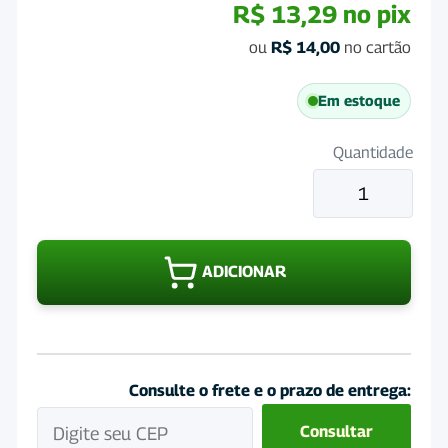
R$
13,29
no pix
ou
R$
14,00
no cartão
Em estoque
Quantidade
Antibiotico
Doxinew
World
100Mg
ADICIONAR
Blister
com
7
Comprimidos
quantidade
Consulte o frete e o prazo de entrega:
Consultar