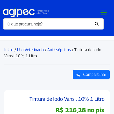
Início
/
Uso Veterinario
/
Antissépticos
/ Tintura de Iodo
Vansil 10% 1 Litro
Compartilhar
Tintura de Iodo Vansil 10% 1 Litro
R$
216,28
no pix