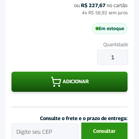
ou
R$
227,67
no cartão
4x
R$
56,92
sem juros
Em estoque
Quantidade
Tintura
de
Iodo
Vansil
ADICIONAR
10%
1
Litro
quantidade
Consulte o frete e o prazo de entrega:
Consultar