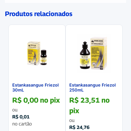
Produtos relacionados
Estankasangue Friezol
Estankasangue Friezol
30mL
250mL
R$
0,00
no pix
R$
23,51
no
pix
ou
R$
0,01
ou
no cartão
R$
24,76