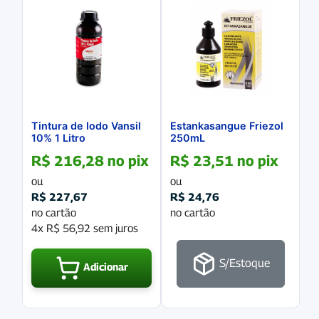
Tintura de Iodo Vansil
Estankasangue Friezol
10% 1 Litro
250mL
R$
216,28
no pix
R$
23,51
no pix
ou
ou
R$
227,67
R$
24,76
no cartão
no cartão
4x
R$
56,92
sem juros
S/Estoque
Adicionar