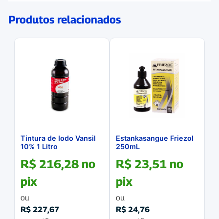
Produtos relacionados
Tintura de Iodo Vansil
Estankasangue Friezol
10% 1 Litro
250mL
R$
216,28
no
R$
23,51
no
pix
pix
ou
ou
R$
227,67
R$
24,76