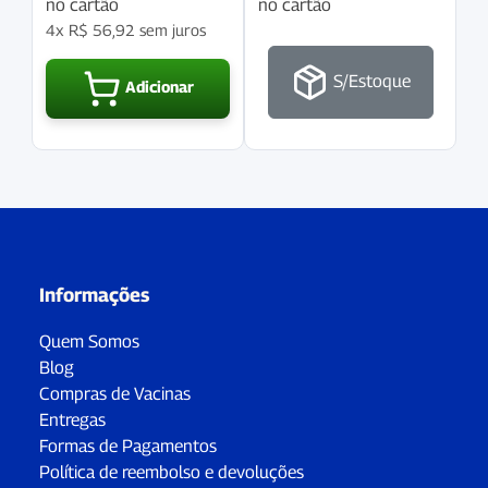
no cartão
no cartão
4x
R$
56,92
sem juros
S/Estoque
Adicionar
Informações
Quem Somos
Blog
Compras de Vacinas
Entregas
Formas de Pagamentos
Política de reembolso e devoluções