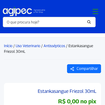
Início
/
Uso Veterinario
/
Antissépticos
/ Estankasangue
Friezol 30mL
Compartilhar
Estankasangue Friezol 30mL
R$
0,00
no pix