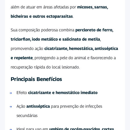
além de atuar em áreas afetadas por
micoses, sarnas,
bicheiras e outros ectoparasitas
.
Sua composição poderosa combina
percloreto de ferro,
triclorflon, iodo metálico e salicinato de metila
,
promovendo ação
cicatrizante, hemostática, antisséptica
e repelente
, protegendo a pele do animal e favorecendo a
recuperação rápida do local lesionado.
Principais Benefícios
Efeito
cicatrizante e hemostático imediato
Ação
antisséptica
para prevenção de infecções
secundárias
Ideal para uso em
umbigo de recém-nascidos, cortes,