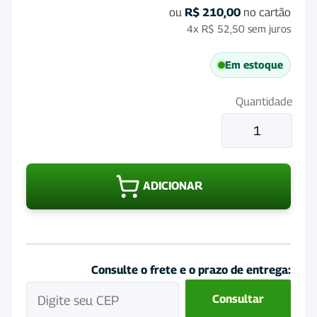
ou
R$
210,00
no cartão
4x
R$
52,50
sem juros
Em estoque
Quantidade
Sal
Mineral
para
Equinos
ADICIONAR
Coequi
Plus
25
Kg
quantidade
Consulte o frete e o prazo de entrega:
Consultar