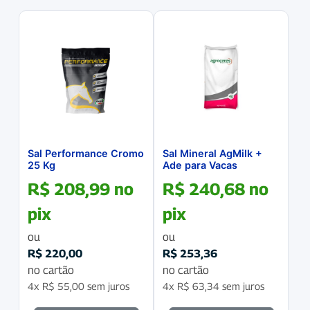
Sal Performance Cromo
Sal Mineral AgMilk +
25 Kg
Ade para Vacas
Leiteiras
R$
208,99
no
R$
240,68
no
pix
pix
ou
ou
R$
220,00
R$
253,36
no cartão
no cartão
4x
R$
55,00
sem juros
4x
R$
63,34
sem juros