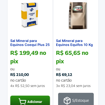
Sal Mineral para
Sal Mineral para
Equinos Coequi Plus 25
Equinos Equifos 10 Kg
Kg
R$
199,49
no
R$
65,65
no
pix
pix
ou
ou
R$
210,00
R$
69,12
no cartão
no cartão
4x
R$
52,50
sem juros
3x
R$
23,04
sem juros
S/Estoque
Adicionar