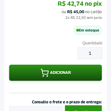
R$
42,74
no pix
ou
R$
45,00
no cartão
2x
R$
22,50
sem juros
Em estoque
Quantidade
Sal
Mineral
para
Equinos
ADICIONAR
Performance
Cromo
3Kg
quantidade
Consulte o frete e o prazo de entrega: