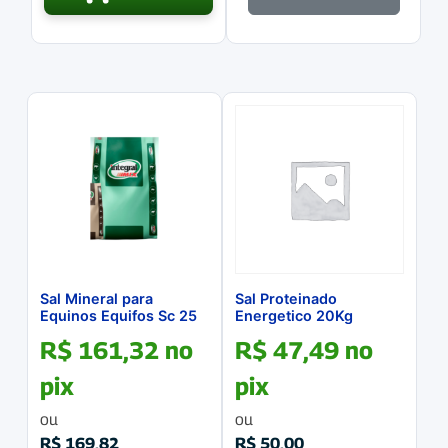
Sal Mineral para
Sal Proteinado
Equinos Equifos Sc 25
Energetico 20Kg
Kg
R$
161,32
no
R$
47,49
no
pix
pix
ou
ou
R$
169,82
R$
50,00