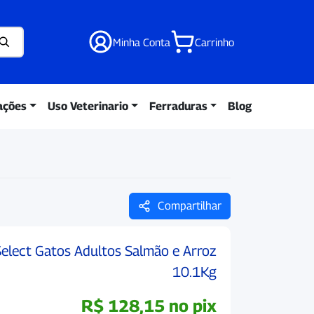
Minha Conta
Carrinho
ações
Uso Veterinario
Ferraduras
Blog
Compartilhar
elect Gatos Adultos Salmão e Arroz
10.1Kg
R$
128,15
no pix