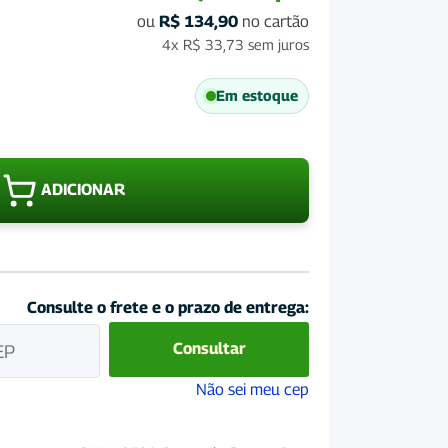
ou
R$
134,90
no cartão
4x
R$
33,73
sem juros
Em estoque
Ração
Quatree
ADICIONAR
Select
Gatos
Adultos
Salmão
e
Consulte o frete e o prazo de entrega:
Arroz
10.1Kg
Consultar
quantidade
Não sei meu cep