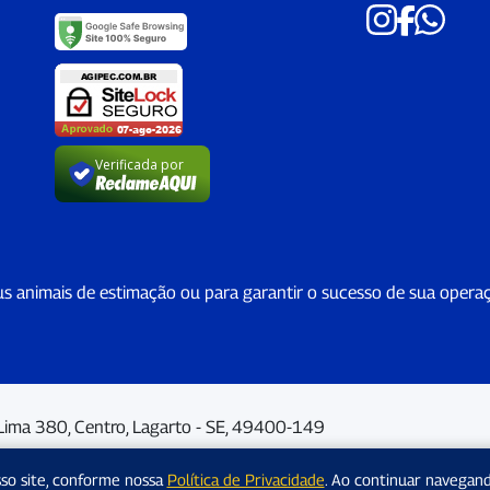
Verificada por
us animais de estimação ou para garantir o sucesso de sua opera
Lima 380, Centro, Lagarto - SE, 49400-149
sso site, conforme nossa
Política de Privacidade
. Ao continuar navegan