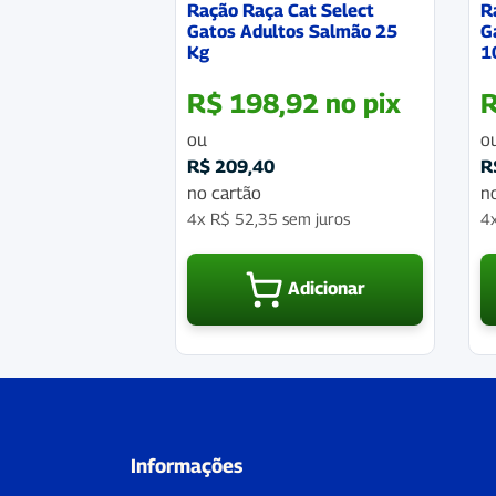
Ração Raça Cat Select
R
Gatos Adultos Salmão 25
G
Kg
1
R$
198,92
no pix
ou
o
R$
209,40
R
no cartão
n
4x
R$
52,35
sem juros
4
Adicionar
Informações