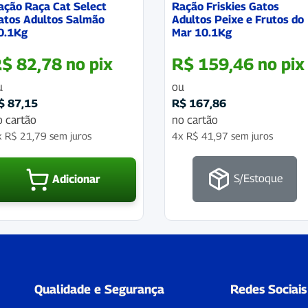
ação Raça Cat Select
Ração Friskies Gatos
atos Adultos Salmão
Adultos Peixe e Frutos do
0.1Kg
Mar 10.1Kg
R$
82,78
no pix
R$
159,46
no pix
u
ou
$
87,15
R$
167,86
o cartão
no cartão
x
R$
21,79
sem juros
4x
R$
41,97
sem juros
S/Estoque
Adicionar
Qualidade e Segurança
Redes Sociais