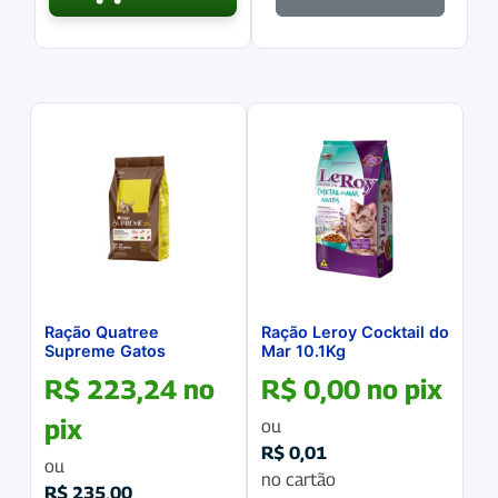
Ração Quatree
Ração Leroy Cocktail do
Supreme Gatos
Mar 10.1Kg
Castrados Frango
R$
223,24
no
R$
0,00
no pix
10.1Kg
pix
ou
R$
0,01
ou
no cartão
R$
235,00