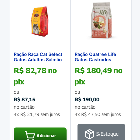
Ração Raça Cat Select
Ração Quatree Life
Gatos Adultos Salmão
Gatos Castrados
10.1Kg
Salmão e Arroz 10.1Kg
R$
82,78
no
R$
180,49
no
pix
pix
ou
ou
R$
87,15
R$
190,00
no cartão
no cartão
4x
R$
21,79
sem juros
4x
R$
47,50
sem juros
S/Estoque
Adicionar