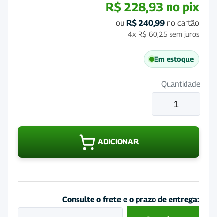
R$
228,93
no pix
ou
R$
240,99
no cartão
4x
R$
60,25
sem juros
Em estoque
Quantidade
Ração
Quatree
Gourmet
Gatos
ADICIONAR
Adultos
Mix
de
Carnes
20Kg
Consulte o frete e o prazo de entrega:
quantidade