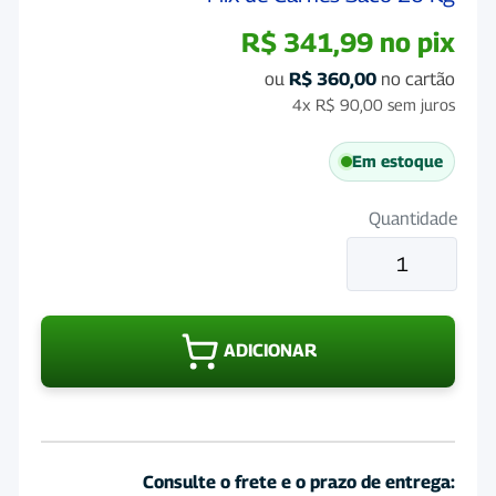
R$
341,99
no pix
ou
R$
360,00
no cartão
4x
R$
90,00
sem juros
Em estoque
Quantidade
Ração
Quatree
Gourmet
Gatos
ADICIONAR
Castrados
Mix
de
Carnes
Saco
Consulte o frete e o prazo de entrega:
20