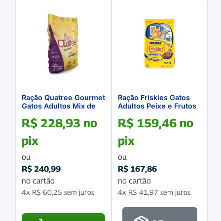
Ração Quatree Gourmet
Ração Friskies Gatos
Gatos Adultos Mix de
Adultos Peixe e Frutos
Carnes 20Kg
do Mar 10.1Kg
R$
228,93
no
R$
159,46
no
pix
pix
ou
ou
R$
240,99
R$
167,86
no cartão
no cartão
4x
R$
60,25
sem juros
4x
R$
41,97
sem juros