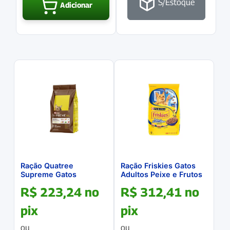
S/Estoque
Adicionar
Ração Quatree
Ração Friskies Gatos
Supreme Gatos
Adultos Peixe e Frutos
Castrados Frango
do Mar 20Kg
R$
223,24
no
R$
312,41
no
10.1Kg
pix
pix
ou
ou