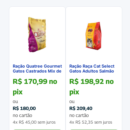
Ração Quatree Gourmet
Ração Raça Cat Select
Gatos Castrados Mix de
Gatos Adultos Salmão
Carnes Saco 10.1Kg
25 Kg
R$
170,99
no
R$
198,92
no
pix
pix
ou
ou
R$
180,00
R$
209,40
no cartão
no cartão
4x
R$
45,00
sem juros
4x
R$
52,35
sem juros