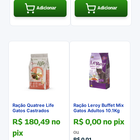
Adicionar
Adicionar
Ração Quatree Life
Ração Leroy Buffet Mix
Gatos Castrados
Gatos Adultos 10.1Kg
Salmão e Arroz 10.1Kg
R$
180,49
no
R$
0,00
no pix
pix
ou
R$
0,01