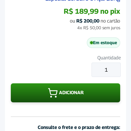
R$
189,99
no pix
ou
R$
200,00
no cartão
4x
R$
50,00
sem juros
Em estoque
Quantidade
Ração
Nutrigula
Cães
Adultos
ADICIONAR
Premium
Especial
Cordeiro
e
Açai
Consulte o frete e o prazo de entrega:
20Kg