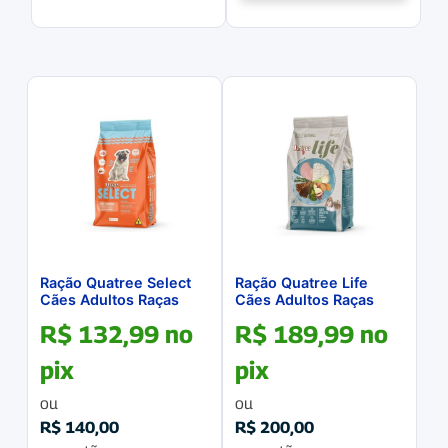
Ração Quatree Select
Ração Quatree Life
Cães Adultos Raças
Cães Adultos Raças
Pequenas 10.1Kg
Pequenas Frango &
R$
132,99
no
R$
189,99
no
Arroz 15Kg
pix
pix
ou
ou
R$
140,00
R$
200,00