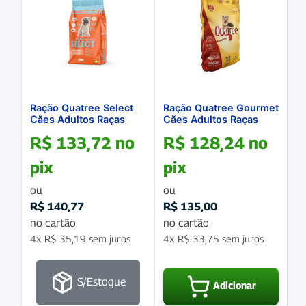
Ração Quatree Select
Ração Quatree Gourmet
Cães Adultos Raças
Cães Adultos Raças
Pequenas 15Kg
Pequenas 10,1Kg
R$
133,72
no
R$
128,24
no
pix
pix
ou
ou
R$
140,77
R$
135,00
no cartão
no cartão
4x
R$
35,19
sem juros
4x
R$
33,75
sem juros
S/Estoque
Adicionar