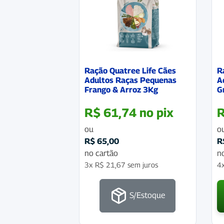
Ração Quatree Life Cães
R
Adultos Raças Pequenas
A
Frango & Arroz 3Kg
G
R$
61,74
no pix
ou
o
R$
65,00
R
no cartão
n
3x
R$
21,67
sem juros
4
S/Estoque