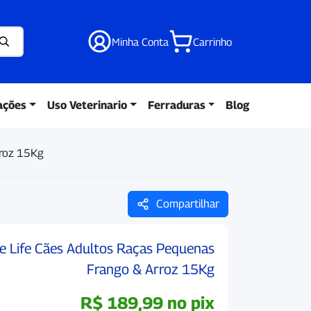
Minha Conta
Carrinho
ações
Uso Veterinario
Ferraduras
Blog
rroz 15Kg
Compartilhar
e Life Cães Adultos Raças Pequenas
Frango & Arroz 15Kg
R$
189,99
no pix