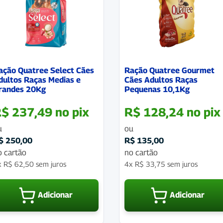
ação Quatree Select Cães
Ração Quatree Gourmet
dultos Raças Medias e
Cães Adultos Raças
randes 20Kg
Pequenas 10,1Kg
R$
237,49
no pix
R$
128,24
no pix
u
ou
$
250,00
R$
135,00
o cartão
no cartão
x
R$
62,50
sem juros
4x
R$
33,75
sem juros
Adicionar
Adicionar