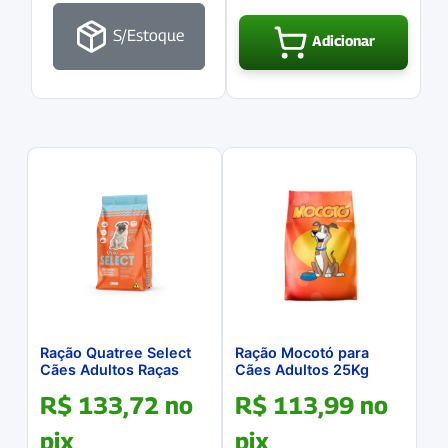
S/Estoque
Adicionar
Ração Quatree Select
Ração Mocotó para
Cães Adultos Raças
Cães Adultos 25Kg
Pequenas 15Kg
R$
133,72
no
R$
113,99
no
pix
pix