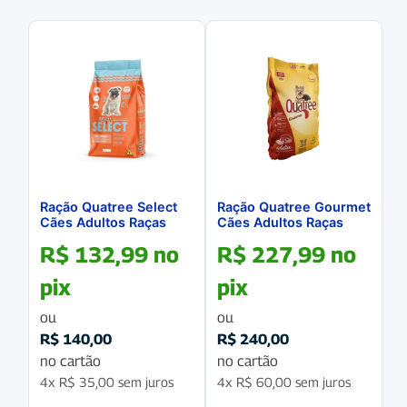
Ração Quatree Select
Ração Quatree Gourmet
Cães Adultos Raças
Cães Adultos Raças
Pequenas 10.1Kg
Pequenas Mix de
R$
132,99
no
R$
227,99
no
Carnes 20Kg
pix
pix
ou
ou
R$
140,00
R$
240,00
no cartão
no cartão
4x
R$
35,00
sem juros
4x
R$
60,00
sem juros