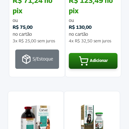
R$
71,24
no
R$
123,49
no
pix
pix
ou
ou
R$
75,00
R$
130,00
no cartão
no cartão
3x
R$
25,00
sem juros
4x
R$
32,50
sem juros
S/Estoque
Adicionar