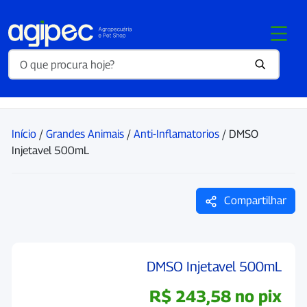
Início
/
Grandes Animais
/
Anti-Inflamatorios
/ DMSO
Injetavel 500mL
Compartilhar
DMSO Injetavel 500mL
R$
243,58
no pix