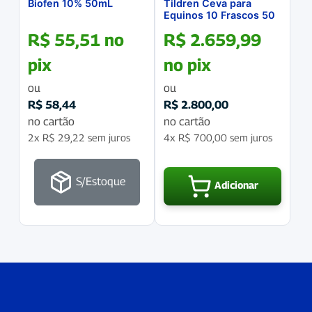
Biofen 10% 50mL
Tildren Ceva para
Equinos 10 Frascos 50
Mg
R$
55,51
no
R$
2.659,99
pix
no pix
ou
ou
R$
58,44
R$
2.800,00
no cartão
no cartão
2x
R$
29,22
sem juros
4x
R$
700,00
sem juros
S/Estoque
Adicionar