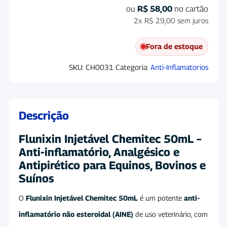
ou
R$
58,00
no cartão
2x
R$
29,00
sem juros
Fora de estoque
SKU:
CH0031
Categoria:
Anti-Inflamatorios
Descrição
Flunixin Injetável Chemitec 50mL –
Anti-inflamatório, Analgésico e
Antipirético para Equinos, Bovinos e
Suínos
O
Flunixin Injetável Chemitec 50mL
é um potente
anti-
inflamatório não esteroidal (AINE)
de uso veterinário, com