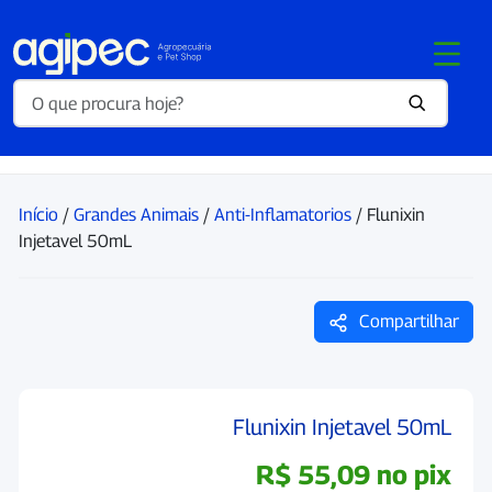
Início
/
Grandes Animais
/
Anti-Inflamatorios
/ Flunixin
Injetavel 50mL
Compartilhar
Flunixin Injetavel 50mL
R$
55,09
no pix