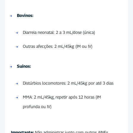
Bovinos:
Diarreia neonatal: 2 a 3 mL/dose (única)
Outras afecções: 2 mL/45kg (IM ou IV)
Suínos:
Distúrbios locomotores: 2 mL/45kg por até 3 dias
MMA: 2 mL/45kg, repetir após 12 horas (IM
profunda ou IV)
Importante:
Não administrar junto com outros AINEs,