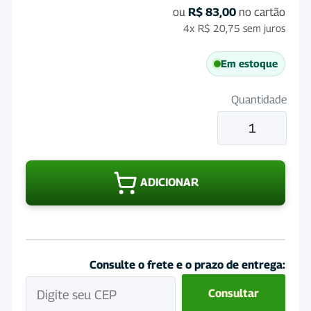
ou
R$
83,00
no cartão
4x
R$
20,75
sem juros
Em estoque
Quantidade
Milho
em
Grão
50Kg
ADICIONAR
quantidade
Consulte o frete e o prazo de entrega:
Consultar