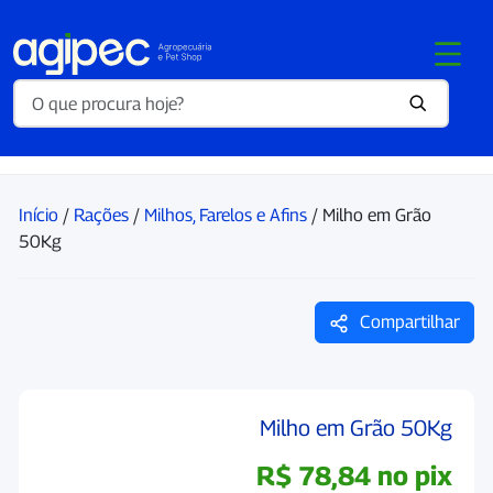
Início
/
Rações
/
Milhos, Farelos e Afins
/ Milho em Grão
50Kg
Compartilhar
Milho em Grão 50Kg
R$
78,84
no pix