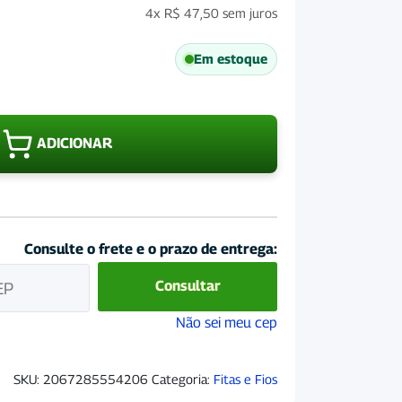
4x
R$
47,50
sem juros
Em estoque
Fio
Zebu
ADICIONAR
para
Cerca
Rural
de
Fibra
Consulte o frete e o prazo de entrega:
de
Fibro
Consultar
200
Metros
Não sei meu cep
quantidade
SKU:
2067285554206
Categoria:
Fitas e Fios