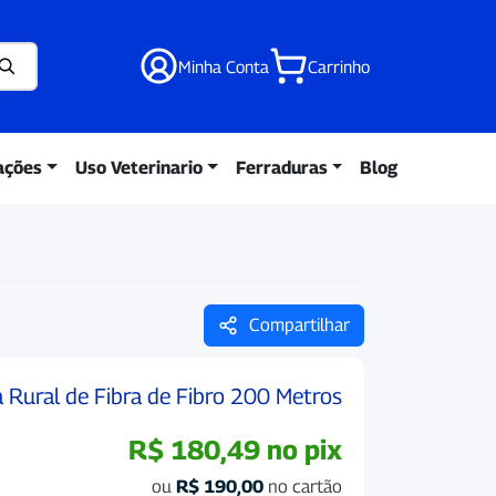
Minha Conta
Carrinho
ações
Uso Veterinario
Ferraduras
Blog
Compartilhar
 Rural de Fibra de Fibro 200 Metros
R$
180,49
no pix
ou
R$
190,00
no cartão