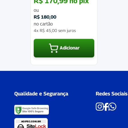
R$
170,99
no pix
ou
R$
180,00
no cartão
4x
R$
45,00
sem juros
Adicionar
Qualidade e Segurança
Redes Sociais