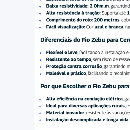
Baixa resistividade:
2 Ohm.m
, garantin
Alta resistência à tração:
Suporta até
1
Comprimento do rolo:
200 metros
, cob
Fácil visualização:
Cor
azul e branca
, f
Diferenciais do Fio Zebu para Cer
Flexível e leve
, facilitando a instalação 
Resistente ao tempo
, sem risco de ress
Proteção contra corrosão
, garantindo m
Maleável e prático
, facilitando o recolhi
Por que Escolher o Fio Zebu para 
Alta eficiência na condução elétrica
, g
Ideal para diversas aplicações rurais
, 
Material inovador
, resistente às variaçõe
Instalação descomplicada e longa vida 