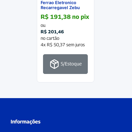
Ferrao Eletronico
Recarregavel Zebu
R$
191,38
no pix
ou
R$
201,46
no cartão
4x
R$
50,37
sem juros
S/Estoque
Informações