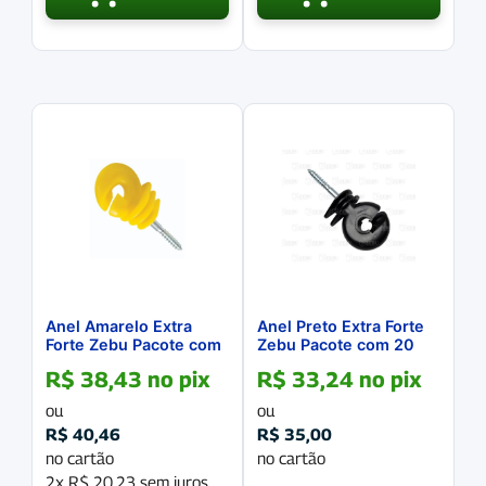
Anel Amarelo Extra
Anel Preto Extra Forte
Forte Zebu Pacote com
Zebu Pacote com 20
20 unidades
Unidades
R$
38,43
no pix
R$
33,24
no pix
ou
ou
R$
40,46
R$
35,00
no cartão
no cartão
2x
R$
20,23
sem juros