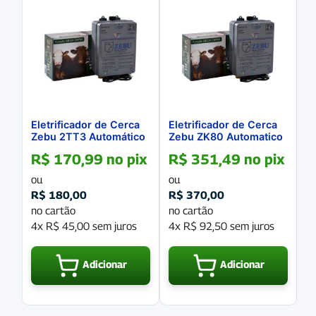
Eletrificador de Cerca
Eletrificador de Cerca
Zebu 2TT3 Automático
Zebu ZK80 Automatico
Bivolt 1,3 Joules
Bivolt 3,9 Joules
R$
170,99
no pix
R$
351,49
no pix
ou
ou
R$
180,00
R$
370,00
no cartão
no cartão
4x
R$
45,00
sem juros
4x
R$
92,50
sem juros
Adicionar
Adicionar