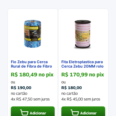
Fio Zebu para Cerca
Fita Eletroplastica para
Rural de Fibra de Fibro
Cerca Zebu 20MM rolo
200 Metros
com 200 Metros
R$
180,49
no pix
R$
170,99
no pix
ou
ou
R$
190,00
R$
180,00
no cartão
no cartão
4x
R$
47,50
sem juros
4x
R$
45,00
sem juros
Adicionar
Adicionar