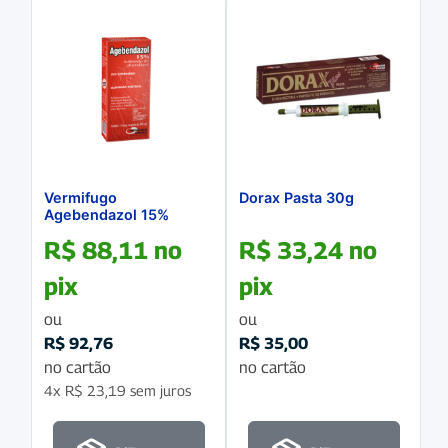
Vermifugo
Dorax Pasta 30g
Agebendazol 15%
500mL
R$
88,11
no
R$
33,24
no
pix
pix
ou
ou
R$
92,76
R$
35,00
no cartão
no cartão
4x
R$
23,19
sem juros