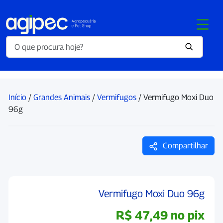
Início
/
Grandes Animais
/
Vermifugos
/ Vermifugo Moxi Duo
96g
Compartilhar
Vermifugo Moxi Duo 96g
R$
47,49
no pix