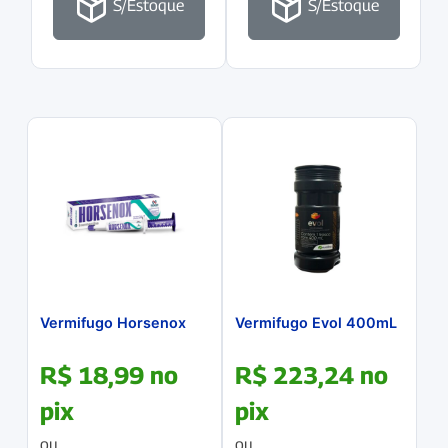
S/Estoque
S/Estoque
Vermifugo Horsenox
Vermifugo Evol 400mL
R$
18,99
no
R$
223,24
no
pix
pix
ou
ou