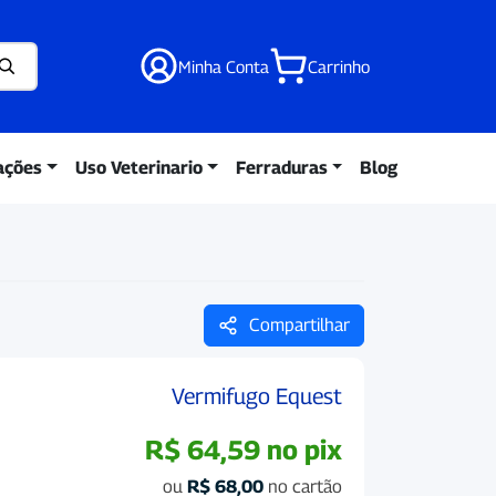
Minha Conta
Carrinho
ações
Uso Veterinario
Ferraduras
Blog
Compartilhar
Vermifugo Equest
R$
64,59
no pix
ou
R$
68,00
no cartão