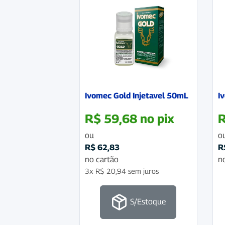
Ivomec Gold Injetavel 50mL
I
R$
59,68
no pix
ou
o
R$
62,83
R
no cartão
n
3x
R$
20,94
sem juros
S/Estoque