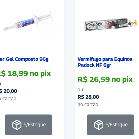
ver Gel Composto 96g
Vermifugo para Equinos
Padock NF 6gr
R$
18,99
no pix
R$
26,59
no pix
u
ou
$
20,00
R$
28,00
o cartão
no cartão
S/Estoque
S/Estoque