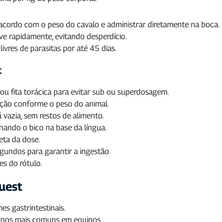
de acordo com o peso do cavalo e administrar diretamente na boca.
ve rapidamente, evitando desperdício.
vres de parasitas por até 45 dias.
t
u fita torácica para evitar sub ou superdosagem.
uação conforme o peso do animal.
 vazia, sem restos de alimento.
onando o bico na base da língua.
eta da dose.
gundos para garantir a ingestão.
s do rótulo.
uest
s gastrintestinais.
ternos mais comuns em equinos.