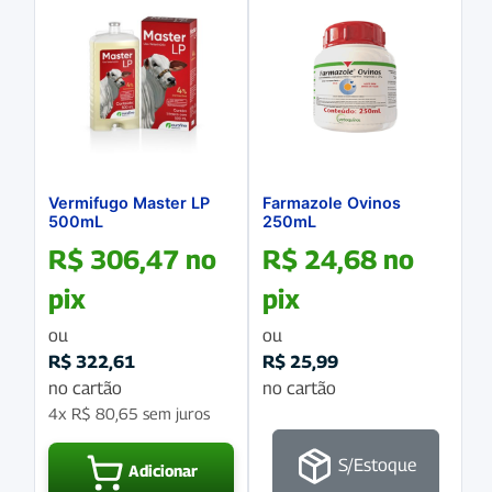
Vermifugo Master LP
Farmazole Ovinos
500mL
250mL
R$
306,47
no
R$
24,68
no
pix
pix
ou
ou
R$
322,61
R$
25,99
no cartão
no cartão
4x
R$
80,65
sem juros
S/Estoque
Adicionar