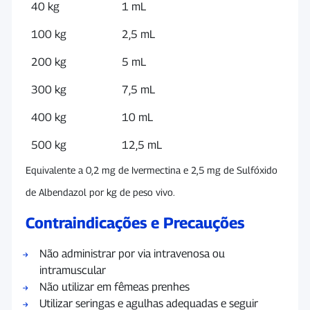
40 kg
1 mL
100 kg
2,5 mL
200 kg
5 mL
300 kg
7,5 mL
400 kg
10 mL
500 kg
12,5 mL
Equivalente a 0,2 mg de Ivermectina e 2,5 mg de Sulfóxido
de Albendazol por kg de peso vivo.
Contraindicações e Precauções
Não administrar por via intravenosa ou
intramuscular
Não utilizar em fêmeas prenhes
Utilizar seringas e agulhas adequadas e seguir