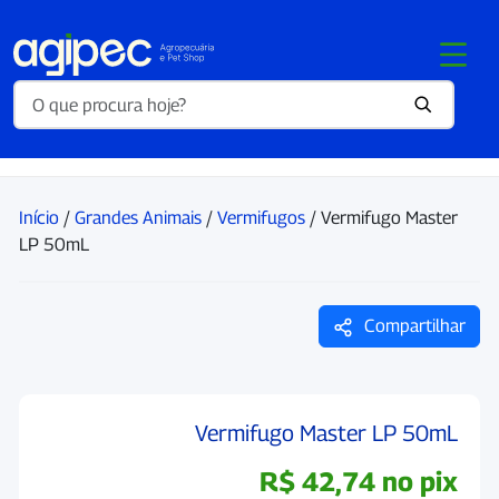
Início
/
Grandes Animais
/
Vermifugos
/ Vermifugo Master
LP 50mL
Compartilhar
Vermifugo Master LP 50mL
R$
42,74
no pix