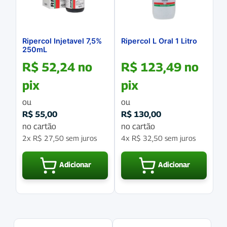
Ripercol Injetavel 7,5%
Ripercol L Oral 1 Litro
250mL
R$
52,24
no
R$
123,49
no
pix
pix
ou
ou
R$
55,00
R$
130,00
no cartão
no cartão
2x
R$
27,50
sem juros
4x
R$
32,50
sem juros
Adicionar
Adicionar