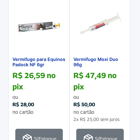
Vermifugo para Equinos
Vermifugo Moxi Duo
Padock NF 6gr
96g
R$
26,59
no
R$
47,49
no
pix
pix
ou
ou
R$
28,00
R$
50,00
no cartão
no cartão
2x
R$
25,00
sem juros
S/Estoque
S/Estoque