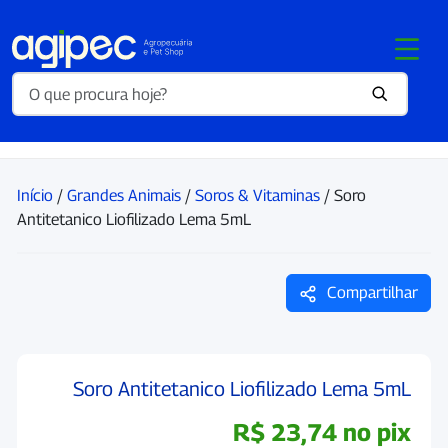
Início
/
Grandes Animais
/
Soros & Vitaminas
/ Soro
Antitetanico Liofilizado Lema 5mL
Compartilhar
Soro Antitetanico Liofilizado Lema 5mL
R$
23,74
no pix