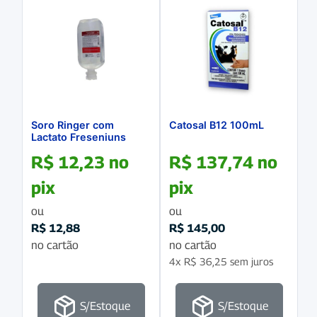
Soro Ringer com
Catosal B12 100mL
Lactato Freseniuns
500mL
R$
12,23
no
R$
137,74
no
pix
pix
ou
ou
R$
12,88
R$
145,00
no cartão
no cartão
4x
R$
36,25
sem juros
S/Estoque
S/Estoque