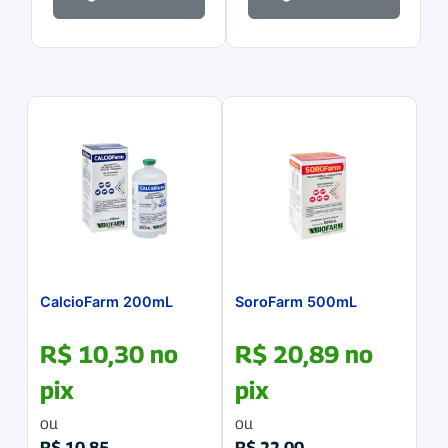
CalcioFarm 200mL
SoroFarm 500mL
R$
10,30
no
R$
20,89
no
pix
pix
ou
ou
R$
10,85
R$
22,00