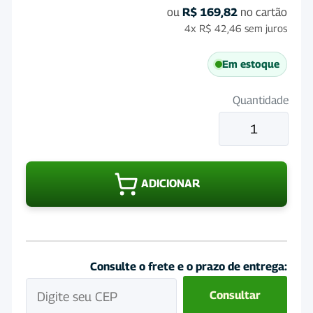
ou
R$
169,82
no cartão
4x
R$
42,46
sem juros
Em estoque
Quantidade
Sal
Mineral
para
Equinos
ADICIONAR
Equifos
Sc
25
Kg
quantidade
Consulte o frete e o prazo de entrega:
Consultar