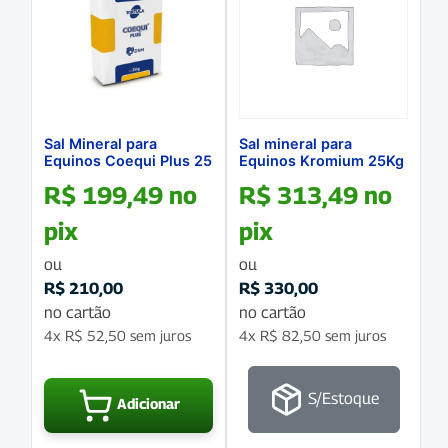
Sal Mineral para
Sal mineral para
Equinos Coequi Plus 25
Equinos Kromium 25Kg
Kg
R$
199,49
no
R$
313,49
no
pix
pix
ou
ou
R$
210,00
R$
330,00
no cartão
no cartão
4x
R$
52,50
sem juros
4x
R$
82,50
sem juros
S/Estoque
Adicionar