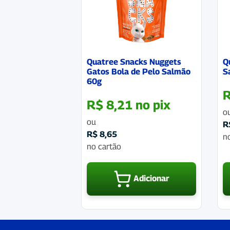
Quatree Snacks Nuggets
Q
Gatos Bola de Pelo Salmão
S
60g
R$
8,21
no pix
o
ou
R
R$
8,65
n
no cartão
Adicionar