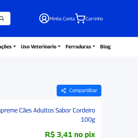
Minha Conta
Carrinho
ações
Uso Veterinario
Ferraduras
Blog
Compartilhar
preme Cães Adultos Sabor Cordeiro
100g
R$
3,41
no pix