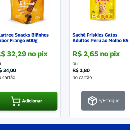
uatree Snacks Bifinhos
Sachê Friskies Gatos
abor Frango 500g
Adultos Peru ao Molho 85
R$
32,29
no pix
R$
2,65
no pix
u
ou
$
34,00
R$
2,80
o cartão
no cartão
S/Estoque
Adicionar