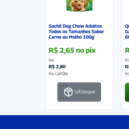
Sachê Dog Chow Adultos
Q
Todos os Tamanhos Sabor
G
Carne ao Molho 100g
6
R$
2,65
no pix
ou
o
R$
2,80
R
no cartão
n
S/Estoque