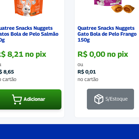
uatree Snacks Nuggets
Quatree Snacks Nuggets
atos Bola de Pelo Salmão
Gato Bola de Pelo Frango
0g
150g
R$
8,21
no pix
R$
0,00
no pix
u
ou
$
8,65
R$
0,01
o cartão
no cartão
S/Estoque
Adicionar