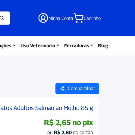
Minha Conta
Carrinho
ações
Uso Veterinario
Ferraduras
Blog
Compartilhar
Gatos Adultos Salmao ao Molho 85 g
R$
2,65
no pix
ou
R$
2,80
no cartão