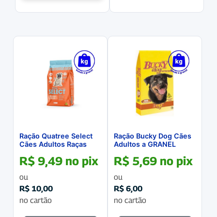
Ração Quatree Select
Ração Bucky Dog Cães
Cães Adultos Raças
Adultos a GRANEL
Pequenas Frango e
R$
9,49
no pix
R$
5,69
no pix
Arroz a GRANEL
ou
ou
R$
10,00
R$
6,00
no cartão
no cartão