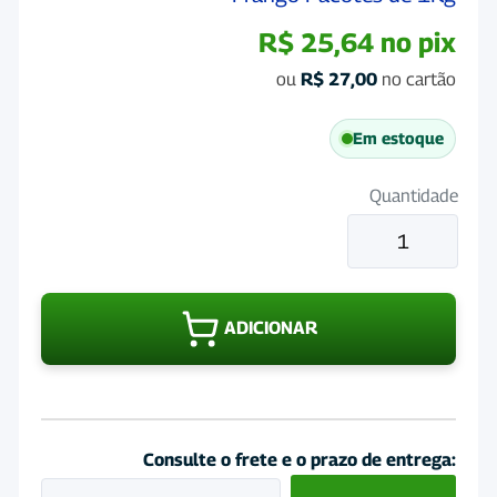
R$
25,64
no pix
ou
R$
27,00
no cartão
Em estoque
Quantidade
Ração
Quatree
Supreme
Gatos
ADICIONAR
Castrados
Frango
Pacotes
de
1Kg
Consulte o frete e o prazo de entrega:
quantidade