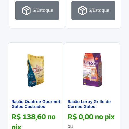
S/Estoque
S/Estoque
Ração Quatree Gourmet
Ração Leroy Grille de
Gatos Castrados
Carnes Gatos
Delicias do Mar Saco
Castrados 10.1Kg
R$
138,60
no
R$
0,00
no pix
10.1Kg
pix
ou