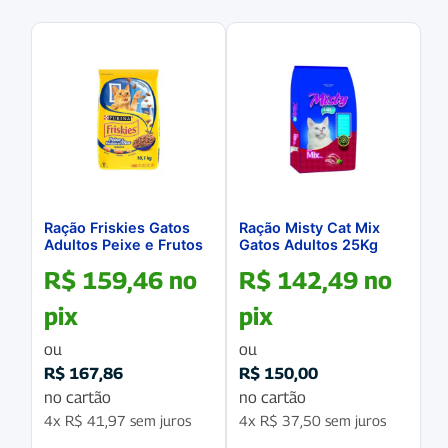
Ração Friskies Gatos
Ração Misty Cat Mix
Adultos Peixe e Frutos
Gatos Adultos 25Kg
do Mar 10.1Kg
R$
159,46
no
R$
142,49
no
pix
pix
ou
ou
R$
167,86
R$
150,00
no cartão
no cartão
4x
R$
41,97
sem juros
4x
R$
37,50
sem juros