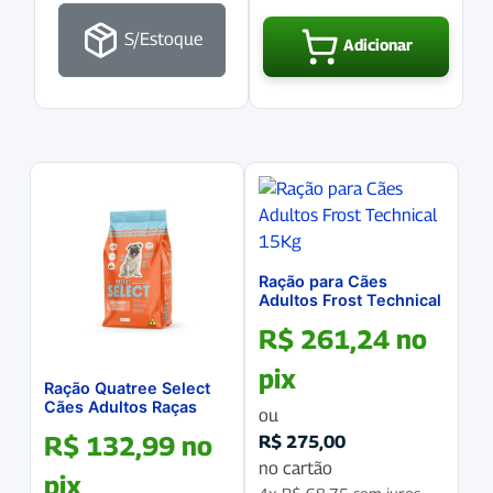
S/Estoque
Adicionar
Ração para Cães
Adultos Frost Technical
15Kg
R$
261,24
no
pix
Ração Quatree Select
Cães Adultos Raças
ou
Pequenas 10.1Kg
R$
132,99
no
R$
275,00
no cartão
pix