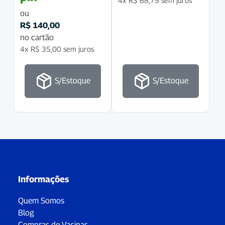
4x
R$
68,75
sem juros
ou
R$
140,00
no cartão
4x
R$
35,00
sem juros
S/Estoque
S/Estoque
Informações
Quem Somos
Blog
Compras de Vacinas