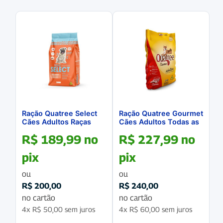
Ração Quatree Select
Ração Quatree Gourmet
Cães Adultos Raças
Cães Adultos Todas as
Pequenas 20Kg
Raças Sabor Carne
R$
189,99
no
R$
227,99
no
20Kg
pix
pix
ou
ou
R$
200,00
R$
240,00
no cartão
no cartão
4x
R$
50,00
sem juros
4x
R$
60,00
sem juros