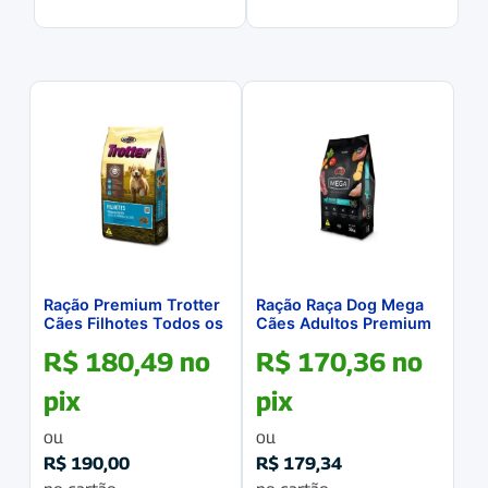
Ração Premium Trotter
Ração Raça Dog Mega
Cães Filhotes Todos os
Cães Adultos Premium
Portes 20kg
Especial 20Kg
R$
180,49
no
R$
170,36
no
pix
pix
ou
ou
R$
190,00
R$
179,34