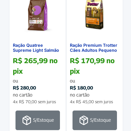
Ração Quatree
Ração Premium Trotter
Supreme Light Salmão
Cães Adultos Pequeno
e Batata Doce Cães
Porte 20kg
R$
265,99
no
R$
170,99
no
Adultos Todas as Raças
15Kg
pix
pix
ou
ou
R$
280,00
R$
180,00
no cartão
no cartão
4x
R$
70,00
sem juros
4x
R$
45,00
sem juros
S/Estoque
S/Estoque