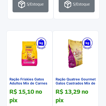
S/Estoque
S/Estoque
Ração Friskies Gatos
Ração Quatree Gourmet
Adultos Mix de Carnes
Gatos Castrados Mix de
a GRANEL
Carnes a GRANEL
R$
15,10
no
R$
13,29
no
pix
pix