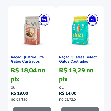
Ração Quatree Life
Ração Quatree Select
Gatos Castrados
Gatos Castrados
Salmão e Arroz a
Frango e Arroz a
R$
18,04
no
R$
13,29
no
Granel
GRANEL
pix
pix
ou
ou
R$
19,00
R$
14,00
no cartão
no cartão